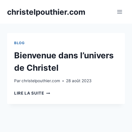
Skip
christelpouthier.com
to
content
BLOG
Bienvenue dans l’univers
de Christel
Par
christelpouthier.com
28 août 2023
BIENVENUE
LIRE LA SUITE
DANS
L’UNIVERS
DE
CHRISTEL